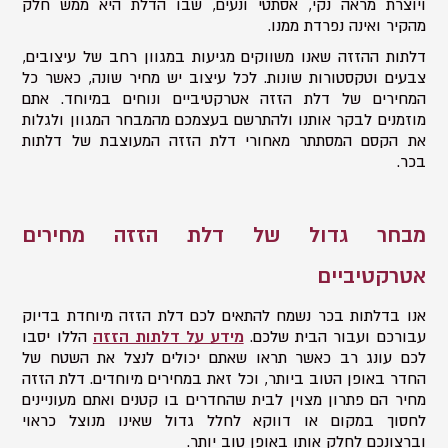
ויוצרת מראה נקי, אסתטי ונעים, שבו הדלת היא ממש חלק
מהקיר ואינה נפרדת ממנו.
דלתות ההזזה שאנו משווקים מגיעות במגוון רחב של עיצובים,
צבעים וטקסטורות שונות. לכל עיצוב יש מחיר שונה, כאשר כל
המחירים של דלת הזזה אטרקטיביים ונוחים במיוחד. אתם
מוזמנים לבקר אותנו ולהתרשם בעצמכם מהמבחר המגוון ולגלות
את הקסם המסתתר מאחורי דלת הזזה המעוצבת של דלתות
בכר.
מבחר גדול של דלת הזזה מחירים
אטרקטיביים
אנו בדלתות בכר נשמח להתאים לכם דלת הזזה מיוחדת בדיוק
עבורכם ועבור הבית שלכם.
מידע על דלתות הזזה
הללו יסבו
לכם עונג רב כאשר תראו שאתם יכולים לנצל את השטח של
החדר באופן הטוב ביותר, וכל זאת במחירים מיוחדים. דלת הזזה
מחיר הם פתרון מצוין לבית שהחדרים בו קטנים ואתם מעוניינים
לחסוך במקום או דווקא לחלל גדול שאינו מנוצל כראוי
וברצונכם לחלק אותו באופן טוב יותר.