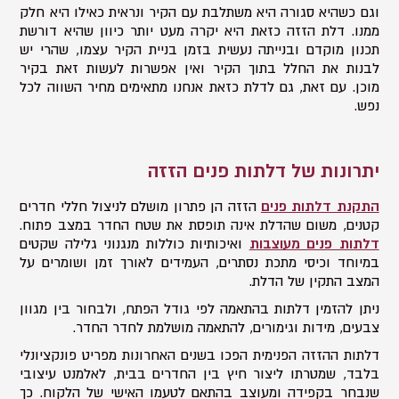
וגם כשהיא סגורה היא משתלבת עם הקיר ונראית כאילו היא חלק
ממנו. דלת הזזה כזאת היא יקרה מעט יותר כיוון שהיא דורשת
תכנון מוקדם ובנייתה נעשית בזמן בניית הקיר עצמו, שהרי יש
לבנות את החלל בתוך הקיר ואין אפשרות לעשות זאת בקיר
מוכן. עם זאת, גם לדלת כזאת אנחנו מתאימים מחיר השווה לכל
נפש.
יתרונות של דלתות פנים הזזה
התקנת דלתות פנים
הזזה הן פתרון מושלם לניצול חללי חדרים
קטנים, משום שהדלת אינה תופסת את שטח החדר במצב פתוח.
דלתות פנים מעוצבות
ואיכותיות כוללות מנגנוני גלילה שקטים
במיוחד וכיסי מתכת נסתרים, העמידים לאורך זמן ושומרים על
המצב התקין של הדלת.
ניתן להזמין דלתות בהתאמה לפי גודל הפתח, ולבחור בין מגוון
צבעים, מידות וגימורים, להתאמה מושלמת לחדר החדר.
דלתות ההזזה הפנימית הפכו בשנים האחרונות מפריט פונקציונלי
בלבד, שמטרתו ליצור חיץ בין החדרים בבית, לאלמנט עיצובי
שנבחר בקפידה ומעוצב בהתאם לטעמו האישי של הלקוח. כך