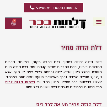
להזמנות התקשרו - 0723910329
0
עגלת
קניות
דלתות פנים
קטלוג דלתות פנים
יצירת קשר
מידע מקצועי
שאלות ותשובות
דלת הזזה מחיר
דלת הזזה יכולה לחסוך לכם הרבה מקום, במיוחד בבתים
החדשים בימינו, בהם החדרים יחסית קטנים יותר. דלת הזזה פנים
חוסכת בחלל כיוון שהיא אינה נפתחת כלפי פנים או חוץ, אלא
נעה על מסילה הצידה ובכך מאפשרת תנועה נוחה יותר במרחב.
אצלנו בדלתות בכר תמצאו מגוון רחב של
דלתות הזזה לכיס
מכל הסוגים במחירים אטרקטיביים ושווים לכל נפש
דלת הזזה מחיר מציאה לכל כיס