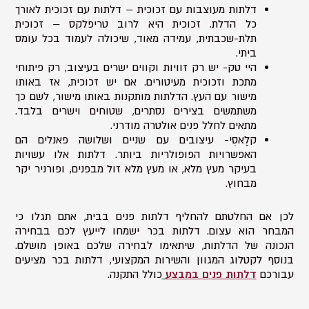
דלתות מעוצבות עם זכוכית – דלתות עם זכוכית לאורך
כל הדלת. זכוכית היא לרוב טריפלקס – זכוכית
תלת-שכבתית, עמידה מאוד, שיכולה לעמוד בכל עומס
ביתי.
היי טק- יש רק זוויות וקווים ישרים בעיצוב, רק פיתוחי
מתכת וזכוכית מעיטורים. אם יש זכוכית, אז באותו
מישור עם העץ. הדלתות מותקנות באותו מישור, לשם כך
משתמשים בצירים נסתרים, שטוחים וישרים בלבד.
מתאים לחלל פנים אולטרה מודרני.
קלַאסִי- עיצובים עם שניים ושלושה פאנלים הם
האפשרויות הפופולריות ביותר. דלתות אלו עשויות
בעיקר מעץ מלא, או מעץ מלא זול מבפנים, ופורניר יקר
מבחוץ.
לכן אם החלטתם להחליף דלתות פנים בבית, אתם תגלו כי
המבחר הוא עצום. דלתות בכר ישמחו לייעץ לכם בבחירה
הנכונה של הדלתות, שיתאימו לבחירה שלכם באופן מושלם.
בנוסף לקטלוג המגוון והשירות המקצועי, דלתות בכר מציעים
עבורכם
דלתות פנים במבצע
כולל התקנה.