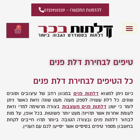
להזמנות התקשרו - 0723910329
0
עגלת
קניות
דלתות פנים
קטלוג דלתות פנים
יצירת קשר
מידע מקצועי
שאלות ותשובות
טיפים לבחירת דלת פנים
כל הטיפים לבחירת דלת פנים
כיום ניתן למצוא
דלתות פנים
במגוון רחב של עיצובים וסוגים
שונים. כל דלת עשויה לספק מענה מעט שונה וזאת כאשר ניתן
לומר כי ישנן
דלתות פנים מעוצבות
בצורה מרשימה למדי וזאת
לעומת אחרות אשר תהיינה מעט יותר פשוטות. בכל אופן, על מנת
לבחור דלתות פנים ובצורה הטובה ביותר תהיו חייבים לקחת
בחשבון מספר טיפים בסיסיים אשר יסייעו לכם עם העניין.