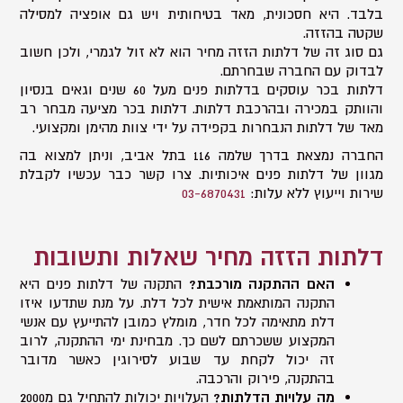
בלבד. היא חסכונית, מאד בטיחותית ויש גם אופציה למסילה
שקטה בהזזה.
גם סוג זה של דלתות הזזה מחיר הוא לא זול לגמרי, ולכן חשוב
לבדוק עם החברה שבחרתם.
דלתות בכר עוסקים בדלתות פנים מעל 60 שנים וגאים בנסיון
והוותק במכירה ובהרכבת דלתות. דלתות בכר מציעה מבחר רב
מאד של דלתות הנבחרות בקפידה על ידי צוות מהימן ומקצועי.
החברה נמצאת בדרך שלמה 116 בתל אביב, וניתן למצוא בה
מגוון של דלתות פנים איכותיות. צרו קשר כבר עכשיו לקבלת
שירות וייעוץ ללא עלות:
03-6870431
דלתות הזזה מחיר שאלות ותשובות
האם ההתקנה מורכבת?
התקנה של דלתות פנים היא
התקנה המותאמת אישית לכל דלת. על מנת שתדעו איזו
דלת מתאימה לכל חדר, מומלץ כמובן להתייעץ עם אנשי
המקצוע ששכרתם לשם כך. מבחינת ימי ההתקנה, לרוב
זה יכול לקחת עד שבוע לסירוגין כאשר מדובר
בהתקנה, פירוק והרכבה.
מה עלויות הדלתות?
העלויות יכולות להתחיל גם מ2000