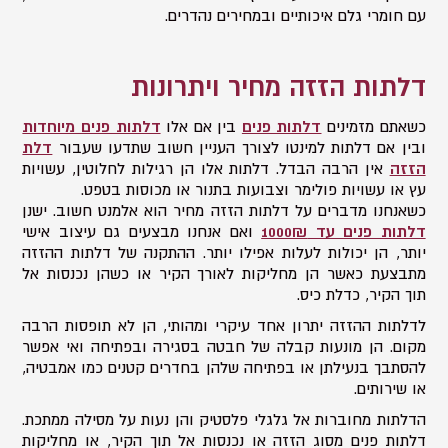
עם חומרי גלם איכותיים ובמחירים נהדרים.
דלתות הזזה מחיר ויתרונות
כשאתם מזמינים
דלתות פנים
בין אם אלו
דלתות פנים מיוחדות
ובין אם דלתות למינטו לצורך העניין חשוב שתדעו שעבור
דלת
הזזה
אין הרבה הבדל. דלתות אלו הן רגילות לחלוטין, עשויות
עץ או עשויות פולימר וצבועות בתנור או מכוסות בטפט.
כשאנחנו מדברים על דלתות הזזה מחיר הוא אלמנט חשוב. ישנן
דלתות פנים עד 1000₪
ואם אנחנו מבצעים גם עיצוב אישי
יותר, הן יכולות לעלות אפילו יותר. ההתקנה של דלתות ההזזה
מתבצעת כאשר הן מחליקות לאורך הקיר או כשהן נכנסות אל
תוך הקיר, כדלת כיס.
לדלתות ההזזה יתרון אחד עיקרי ומהותי, הן לא תופסות הרבה
מקום. הן מונעות קבלה של חבטה בסגירה ובפתיחה ואי אפשר
להסתבך בנעילתן או בפתיחה שלהן בחדרים קטנים כמו אמבטיה,
או שירותים.
הדלתות מחוברות אל גלגלי פלסטיק והן נעות על מסילה ממתכת.
דלתות פנים מסוג הזזה או נכנסות אל תוך הקיר, או מחליקות