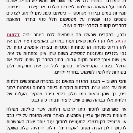
זה שמדובר במחיר זול של עד 1000 ₪, ממש לא מחייב אתכם
לוותר על התאמה מושלמת לצרכים שלכם. אז עיצוב – כיסיתם,
עמידות במים ובידוד אקוסטי – כיסיתם. כעת ניתן לדאוג לצרכים
נוספים כגון שמירה על מקסימום חלל פנוי בחדר, התאמה
לחדרים קטנים ולחדרי ילדים ועוד.
ובכן, במקרים שכאלו מה שמתאים לכם ביותר יהיה
דלתות
הזזה
. אלו הן דלתות שאינן נעות במרחב באמצעות ציר ולכן אין
להן רדיוס פתיחה. הן נפתחות ונסגרות בצורה אופקית, נעות על
גבי גלגלים ומעוגנות למסילה. משום שהן אינן נפתחות על ציר,
אין שום צורך לפנות מקום עבורן בתוך החדר כך שניתן לנצל את
החלל בצורה מקסימאלית. בנוסף לכל הן אינן נטרקות ולכן
בטוחות לחלוטין לשימוש בחדרי ילדים.
והכי חשוב – מנגנון ההזזה מתאים גם במקרה שמחפשים דלתות
פנים עד 1000 ש"ח. הדלתות היקרות ביותר בתחום נפתחות לתוך
כיס, כך שהן נראות כמו חלק בלתי נפרד מהקיר. העלות של
דלתות אלו גבוהה משום שיש ליצור עבורן כיס גבס.
אך כשרוצים לחסוך ניתן לרכוש דלתות אשר כוללות מסילה
חיצונית גלויה אך עדייין אסתטית, מאחר והיא מחופה על ידי גבס
או פרופיל דקורטיבי. למעוניים לחסוך עוד יותר ישנה האפשרות
לרכוש דלת הזזה מסוג "אקורדיון". דלת זו הינה קלת משקל