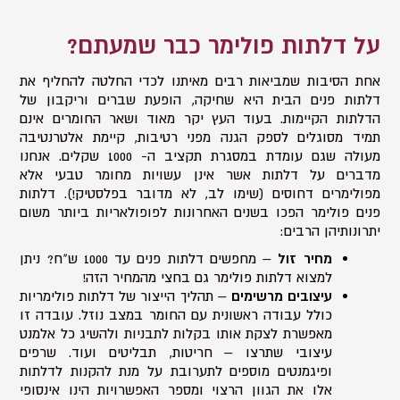
על דלתות פולימר כבר שמעתם?
אחת הסיבות שמביאות רבים מאיתנו לכדי החלטה להחליף את
דלתות פנים הבית היא שחיקה, הופעת שברים וריקבון של
הדלתות הקיימות. בעוד העץ יקר מאוד ושאר החומרים אינם
תמיד מסוגלים לספק הגנה מפני רטיבות, קיימת אלטרנטיבה
מעולה שגם עומדת במסגרת תקציב ה- 1000 שקלים. אנחנו
מדברים על דלתות אשר אינן עשויות מחומר טבעי אלא
מפולימרים דחוסים (שימו לב, לא מדובר בפלסטיק!). דלתות
פנים פולימר הפכו בשנים האחרונות לפופולאריות ביותר משום
יתרונותיהן הרבים:
מחיר זול
– מחפשים דלתות פנים עד 1000 ש"ח? ניתן
למצוא דלתות פולימר גם בחצי מהמחיר הזה!
עיצובים מרשימים
– תהליך הייצור של דלתות פולימריות
כולל עבודה ראשונית עם החומר במצב נוזל. עובדה זו
מאפשרת לצקת אותו בקלות לתבניות ולהשיג כל אלמנט
עיצובי שתרצו – חריטות, תבליטים ועוד. שרפים
ופיגמנטים מוספים לתערובת על מנת להקנות לדלתות
אלו את הגוון הרצוי ומספר האפשרויות הינו אינסופי