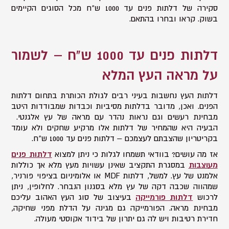
סקירה של דלתות פנים עד 1000 ש"ח מכל הסוגים הקיימים
בשוק. קראו ובחרו בהתאם.
דלתות פנים עד 1000 ש"ח
– לשמור
על מראה העץ המלא
דלתות העץ נחשבות בעיני רבים לגולת הכותרת בתחום דלתות
הפנים. ואכן, מדובר בדלתות מסיביות וכבדות שמבודדות היטב
מבחינת רעשים וגם נראות נהדר עם מראה של עץ אלגנטי.
הבעיה היא שהמחיר של דלתות אלו מרקיע שחקים ולא עומד
בקריטריון שהצבתם לעצמכם – דלתות פנים עד 1000 ש"ח.
אז מה עושים? בוודאי תשמחו לגלות כי ניתן למצוא
דלתות פנים
מעוצבות
במסגרת התקציב שאינן עשויות מעץ מלא אך כוללות
אלמנט של עץ. למשל, דלתות MDF או אלומיניום בציפוי פורניר,
שמהווה שכבה דקה של עץ מלא בסגנון הנבחר. לחלופין, ניתן
לרכוש
דלתות פורמייקה
בעיצוב של סוג העץ האהוב עליכם
מבחינת מראה. הפורמייקה גם מגינה על הדלת מפני שחיקה,
חדירת רטיבות ויש לה גם יתרון של בידוד אקוסטי מעולה.