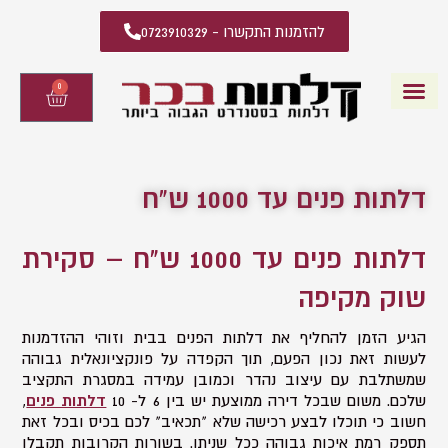
להזמנות התקשרו - 0723910329
0
עגלת
קניות
דלתות פנים
קטלוג דלתות פנים
יצירת קשר
מידע מקצועי
שאלות ותשובות
דלתות פנים עד 1000 ש"ח
דלתות פנים עד 1000 ש"ח – סקירת
שוק מקיפה
הגיע הזמן להחליף את דלתות הפנים בבית וזוהי ההזדמנות
לעשות זאת נכון הפעם, תוך הקפדה על פונקציונאלית גבוהה
שמשתלבת עם עיצוב נהדר וכמובן עמידה במסגרת התקציב
שלכם. משום שבכל דירה ממוצעת יש בין 6 ל- 10
דלתות פנים
,
חשוב כי תוכלו לבצע רכישה שלא "תכאיב" לכם בכיס ובכל זאת
תספק רמת איכות גבוהה ככל שניתן. בשורות הקרובות תקבלו