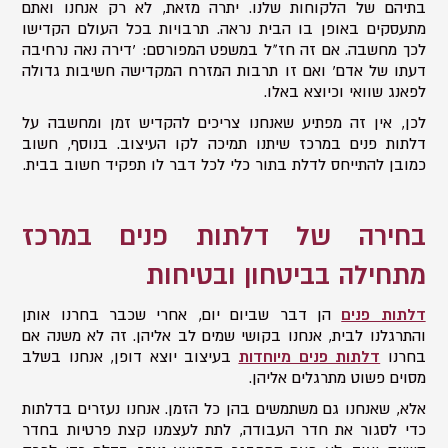
בתיהם של הלקוחות שלנו. יתרה מזאת, לא רק אנחנו ואתם
מתעסקים באופן בו הבית נראה. תרבויות בכל העולם הקדישו
לכך מחשבה. אם זה חז"ל במשפט המפורסם: 'דירה נאה נרחיבה
דעתו של אדם' ואם זו תרבות המזרח המקדישה חשיבות גדולה
לפאנג שוואי וכיוצא באלו.
לכן, אין זה מפתיע שאנחנו צריכים להקדיש זמן ומחשבה על
דלתות פנים במרכז שיתנו תמיכה לקו העיצוב. בנוסף, חשוב
כמובן להתייחס לדלת בתור כלי לכל דבר לו תפקיד חשוב בבית.
בחירה של דלתות פנים במרכז
מתחילה בביטחון ובטיחות
דלתות פנים
הן דבר שביום יום, אחרי שכבר בחרנו אותן
והתרגלנו לבית, אנחנו בקושי שמים לב אליהן. זה לא משנה אם
בחרנו
דלתות פנים מיוחדות
בעיצוב יוצא דופן, אנחנו בשלב
מסוים פשוט מתרגלים אליהן.
אלא, שאנחנו גם משתמשים בהן כל הזמן. אנחנו נעזרים בדלתות
כדי לסגור את חדר העבודה, לתת לעצמנו קצת פרטיות בחדר