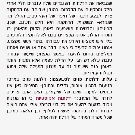
שמביאה את הדלתות. העובדים שלה עוברים חלל אחרי
חלל ומתקינים את הדלתות. כמובן שביחד עם ההתקנה
צריך לבצע חיבור של חיפוי של העץ סביב החלל מה
שנקרא- 'משקוף'. ההתקנה היא חלק חשוב. שכן,
הביטחון והבטיחות מושפעים באופן הדוק מהאופן בו
הונחה הדלת. אנחנו מפצירים בכם לא להתקין דלת פנים
בלי איש מקצוע היודע את עבודתו. בתור אנשי מקצוע,
אנחנו יכולים להעיד כי ראינו דבר אחד או שניים ואנחנו
ממליצים בחום להיעזר באנשי מקצוע שיעשו עבודה
טובה שלא רק תגן על הדלת עצמה אלא תתקין אותה
באופן כזה שישמור גם על מנגנון הנעילה שלה וימנע
תקלות עתידיות.
עלות דלתות פנים לכשעצמן:
דלתות פנים במרכז
מגיעות במגוון צורות, גדלים וכמובן- מחירים. כאן אנו
נכנסים למערך שלם של שיקולים. האם אתם צריכים
לחדר של המתבגר
דלתות אקוסטיות
כי הן מנגנות
ויכול בטעות להעיר את כל בני הבית? אולי אתם רוצים
לבחור דלת בהזמנה אישית לסלון? וכן הלאה. כמובן
שכל מקרה המחיר של הדלת יהיה אחר.