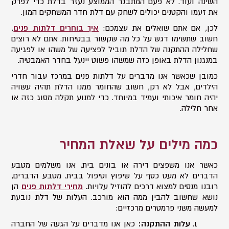
השינה ועוד. לא פעם המתבגר הממוצע נעזר בדלת כדי לפרק
את זעמו והקטנים יכולים לשחק עם דלת חדר המשחקים המון.
לכן, אם אתם שואלים את עצמכם:
איך בוחרים דלתות פנים
,
חשוב שתשימו דגש על כל מה שקשור בבטיחות. אתם לא רוצים
שחלילה ההתקנה של הדלת תוביל לפציעה של משהו או לפגיעה
במנגנון הדלת באופן כזה שמשהו פשוט יינעל בחדר האמבטיה.
כמובן שכאשר אנו מדברים על דלתות פנים במרכז עבור חדרי
הילדים, אבל לא רק, חשוב שהחומר ממנו הדלת תהיה עשויה
יהיה חומר איכותי ועמיד במיוחד. כדי למנוע תקלה מסוג כזה או
אחר חלילה.
כמה מילים על שאלת המחיר
כאשר אנו משפצים דירה או בונים בית, אנו משלמים מטבע
הדברים לא מעט כסף על שיפוץ וטיפול בבית. מטבע הדברים,
רובנו מנסים למצוא דרכים להוזיל עלויות.
מחירי דלתות פנים
הן
נושא שחשוב להבין ממה הוא מורכב. העלות של דלת נובעת
למעשה משני פרמטרים מרכזיים:
עלות ההתקנה:
כאן אנו מדברים על הגעה של החברה