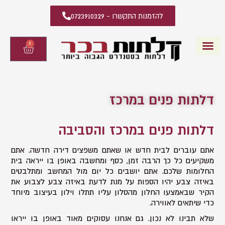
להזמנות התקשרו - 0723910329
0
עגלת
קניות
דלתות פנים
קטלוג דלתות פנים
יצירת קשר
מידע מקצועי
שאלות ותשובות
דלתות פנים במרכז
דלתות פנים במרכז והסביבה
אתם עוברים לבית חדש או שאתם משפצים דירה חדשה. אתם
משקיעים כל כך הרבה זמן, כסף ומחשבה באופן בו ייראה בית
החלומות שלכם. אתם יושבים כל יום מול המחשב ומתלבטים
באיזה צבע יהיו הספות על מנת לדעת באיזה צבע לצבוע את
הקיר שבאמצעו החלון מהסלון עליו תתלו וילון בעיצוב מיוחד
כדי שיתאים לאווירה.
שלא תבינו לא נכון. גם אנחנו עסוקים מאוד באופן בו ייראו