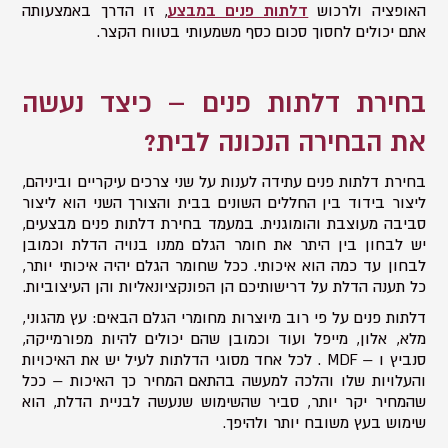
האופציה ולרכוש
דלתות פנים במבצע
, זו הדרך באמצעותה
אתם יכולים לחסוך סכום כסף משמעותי בטווח הקצר.
בחירת דלתות פנים – כיצד נעשה
את הבחירה הנכונה לבית?
בחירת דלתות פנים עתידה לענות על שני צרכים עיקריים וביניהם,
ליצור בידוד בין החללים השונים בבית והצורך השני הוא ליצור
סביבה מעוצבת והומוגנית. במעמד בחירת דלתות פנים מבצעים,
יש לבחון בין היתר את חומר הגלם ממנו בנויה הדלת וכמובן
לבחון עד כמה הוא איכותי. ככל שחומר הגלם יהיה איכותי יותר,
כל תענה הדלת על דרישותיכם הן הפונקציונאליות והן העיצוביות.
דלתות פנים על פי רוב מיוצרות מחומרי הגלם הבאים: עץ מהגוני,
מלא, אלון, מייפל ועוד וכמובן שהם יכולים להיות מפורמייקה,
סנביץ ו – MDF . לכל אחד מסוגי הדלתות לעיל יש את האיכויות
והעלויות שלו והלכה למעשה בהתאם המחיר כך האיכות – ככל
שהמחיר יקר יותר, סביר שהשימוש שנעשה לבניית הדלת, הוא
שימוש בעץ משובח יותר ולהיפך.