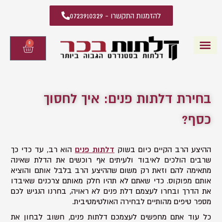
להזמנות התקשרו - 0723910329
0
עגלת
קניות
דלתות פנים
קטלוג דלתות פנים
יצירת קשר
מידע מקצועי
שאלות ותשובות
בחירת דלתות פנים: איך לחסוך
כסף?
ההיצע הרב הקיים כיום בשוק
דלתות פנים
הוא רב, עד כדי כך
שרבים הולכים לאיבוד ולעיתים אף רוכשים את הדלת שאינה
מתאימה להם וזאת רק משום שההיצע הרב בלבל אותם והוציא
אותם מפוקוס. כדי שאתם לא תהיו חלק מאותם צרכנים שאיבדו
את הדרך ובחרו לעצמם דלת פנים לא ראויה, בחרנו הנגיש לכם
מספר טיפים מהותיים לבחירה האולטימטיבית.
כל עוד אתם מחפשים לעצמכם דלתות פנים, חשוב לבחון את