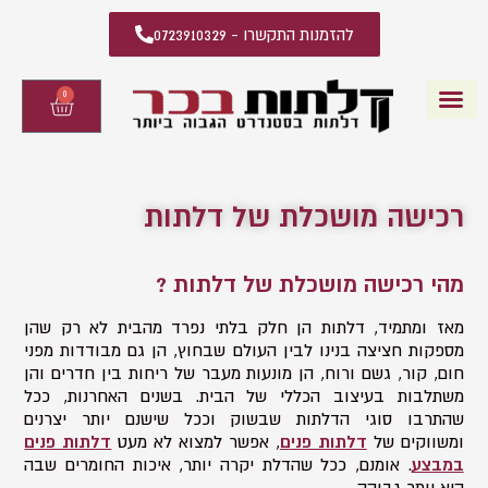
להזמנות התקשרו - 0723910329
0
עגלת
קניות
דלתות פנים
קטלוג דלתות פנים
יצירת קשר
מידע מקצועי
שאלות ותשובות
רכישה מושכלת של דלתות
מהי רכישה מושכלת של דלתות ?
מאז ומתמיד, דלתות הן חלק בלתי נפרד מהבית לא רק שהן
מספקות חציצה בנינו לבין העולם שבחוץ, הן גם מבודדות מפני
חום, קור, גשם ורוח, הן מונעות מעבר של ריחות בין חדרים והן
משתלבות בעיצוב הכללי של הבית. בשנים האחרנות, ככל
שהתרבו סוגי הדלתות שבשוק וככל שישנם יותר יצרנים
ומשווקים של
דלתות פנים
, אפשר למצוא לא מעט
דלתות פנים
במבצע
. אומנם, ככל שהדלת יקרה יותר, איכות החומרים שבה
היא יותר גבוהה.