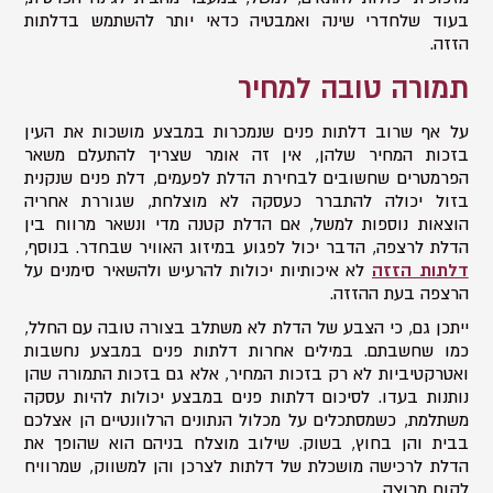
בעוד שלחדרי שינה ואמבטיה כדאי יותר להשתמש בדלתות
הזזה.
תמורה טובה למחיר
על אף שרוב דלתות פנים שנמכרות במבצע מושכות את העין
בזכות המחיר שלהן, אין זה אומר שצריך להתעלם משאר
הפרמטרים שחשובים לבחירת הדלת לפעמים, דלת פנים שנקנית
בזול יכולה להתברר כעסקה לא מוצלחת, שגוררת אחריה
הוצאות נוספות למשל, אם הדלת קטנה מדי ונשאר מרווח בין
הדלת לרצפה, הדבר יכול לפגוע במיזוג האוויר שבחדר. בנוסף,
דלתות הזזה
לא איכותיות יכולות להרעיש ולהשאיר סימנים על
הרצפה בעת ההזזה.
ייתכן גם, כי הצבע של הדלת לא משתלב בצורה טובה עם החלל,
כמו שחשבתם. במילים אחרות דלתות פנים במבצע נחשבות
ואטרקטיביות לא רק בזכות המחיר, אלא גם בזכות התמורה שהן
נותנות בעדו. לסיכום דלתות פנים במבצע יכולות להיות עסקה
משתלמת, כשמסתכלים על מכלול הנתונים הרלוונטיים הן אצלכם
בבית והן בחוץ, בשוק. שילוב מוצלח בניהם הוא שהופך את
הדלת לרכישה מושכלת של דלתות לצרכן והן למשווק, שמרוויח
לקוח מרוצה.