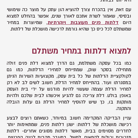
עם זאת, אין בהכרח צורך להוציא הון עתק על מוצר כה שימושי
ובסיסי, שאמור לשרת אתכם לאורך שנים, אפשר בהחלט למצוא
היום
דלתות פנים מעוצבות ויוקרתיות
, שמיוצרות במחיר
שמשתלם לכל כיס כך שהיא גורמת לרכישה מושכלת של דלתות.
למצוא דלתות במחיר משתלם
כמו בכל עסקה משתלמת, גם הדרך למצוא דלת פנים זולה
מתחילה בסקר שוק, שמתייחס למחירי הדלתות, כמו גם
לקולקציית הדלתות של כל בית עסק, מקצועיות השירות הניתן
במסגרתו ועוד. בהתייחס למחיר הדלת, חשוב לשים לב לא רק
למחיר הדלת עצמה שעשוי להיות מודגש על ידי בית העסק
באופן בולט. דלת צריכה גם להגיע איכשהו לבית שלכם ולהיות
מותקנת בו, כך שיש להוסיף למחיר הדלת גם עלות הובלה
והתקנה.
עניין הבדיקה המקדימה חשוב במיוחד, כשאתם רוצים לבצע
רכישה מושכלת של דלתות: ישנן דלתות פנים, שמתאימות יותר
לחדרים מסוימים בבית, מאשר דלתות מסוגים אחרים- דלתות
מזכוכית יכולות להתאים, למשל, במעבר מהבית לגינה הפרטית,