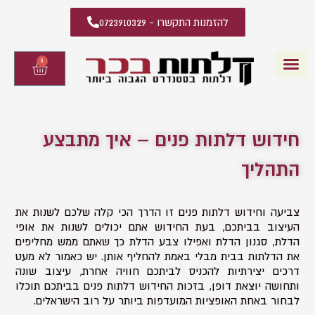
להזמנות התקשרו - 0723910329
0
עגלת
קניות
דלתות פנים
קטלוג דלתות פנים
יצירת קשר
מידע מקצועי
שאלות ותשובות
חידוש דלתות פנים – איך מתבצע
התהליך
צביעה וחידוש דלתות פנים זו הדרך הכי קלה שלכם לשנות את
העיצוב בביתכם, בעת החידוש אתם יכולים לשנות את אופי
הדלת, סגנון הדלת ואפילו צבע הדלת כך שאתם ממש מחליפים
את הדלתות בבית מבלי באמת להחליף אותן. יש כאמור לא מעט
דרכים יצירתיות להכניס לביתכם חוויה אחרת, עיצוב שונה
ותחושה יוצאת דופן, בזכות החידוש דלתות פנים בביתכם תוכלו
לבחור באחת האופציות המועדפות ביותר על רוב הישראלים.