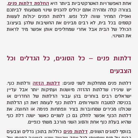
אחת האפשרויות האטרקטיביות ביותר היא
החלפת דלתות פנים
,
בצורה קלה ומהירה אתם יכולים להכניס שינוי משמעותי לביתכם
ואפילו המחיר שווה לכל נפש. דלתות הפנים יכולות לעשות
קסמים בכל בית, לא רבים מבינים את החשיבות שלהן בעיצוב
הכולל של הבית אבל אחרי שמחליפים אותן אפשר מיד לראות
את השינוי.
דלתות פנים – כל הסוגים, כל הגדלים וכל
הצבעים
דלתות פנים מתחלקות לשני סוגים:
דלתות הזזה
ודלתות כנף.
יש שיגידו שדלתות ההזזה מיושנות ועתיקות יותר אבל עדיין
ישראלים רבים בוחרים בהן עבור הדלתות של החדרים או
בכניסה למטבח והשירותים. דלתות כנף לעומת זאת הן הדלתות
שכולנו מכירים שמחוברות בציר ונפתחות פנימה או החוצה. את
דלתות הכנף אפשר לחלק גם כן לשניים כאשר ישנה דלת כנף
שהיא בעלת כנף אחת והסוג השני מורכב משתי כנפיים.
בנוסף לסוגים השונים,
דלתות פנים
כוללות בתוכן גדלים וצבעים
רבים על מנת שיתאימו לכל אחד שרוצה שינוי בעיצוב הפנימי של